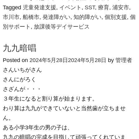
Tagged
児童発達支援
,
イベント
,
SST
,
療育
,
浦安市
,
市川市
,
船橋市
,
発達障がい
,
知的障がい
,
個別支援
,
個
別サポート
,
放課後等デイサービス
九九暗唱
Posted on
2024年5月28日
2024年5月28日
by
管理者
さんいちがさん
さんにがろく
さざんが・・・
３年生になると割り算が始まります。
わり算は九九ができていないと当然歯が立ちませ
ん。
ある小学3年生の男の子は、
九九の暗唱の完成を目指して頑張ってくれていま