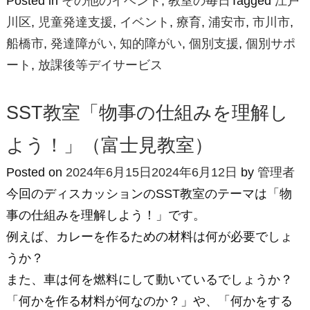
Posted in
その他のイベント
,
教室の毎日
Tagged
江戸
川区
,
児童発達支援
,
イベント
,
療育
,
浦安市
,
市川市
,
船橋市
,
発達障がい
,
知的障がい
,
個別支援
,
個別サポ
ート
,
放課後等デイサービス
SST教室「物事の仕組みを理解し
よう！」（富士見教室）
Posted on
2024年6月15日
2024年6月12日
by
管理者
今回のディスカッションのSST教室のテーマは「物
事の仕組みを理解しよう！」です。
例えば、カレーを作るための材料は何が必要でしょ
うか？
また、車は何を燃料にして動いているでしょうか？
「何かを作る材料が何なのか？」や、「何かをする