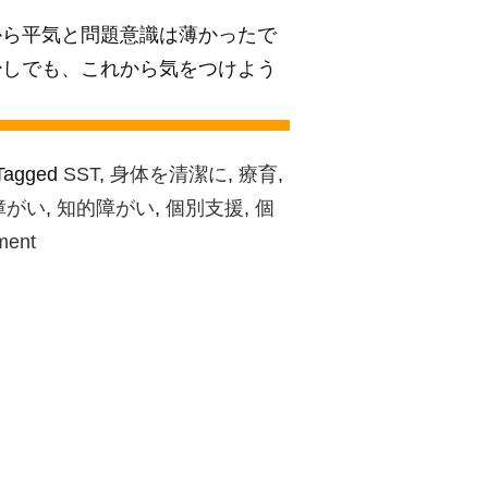
から平気と問題意識は薄かったで
少しでも、これから気をつけよう
Tagged
SST
,
身体を清潔に
,
療育
,
障がい
,
知的障がい
,
個別支援
,
個
on
ment
SST
教
室
「身
体
を
清