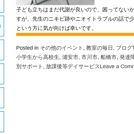
子ども立ちはまだ代謝が良いので、困ってない
すが、先生のニキビ跡やニオイトラブルの話で
という方に気が向けば幸いです。
Posted in
その他のイベント
,
教室の毎日
,
ブログ
小学生から高校生
,
浦安市
,
市川市
,
船橋市
,
発達
別サポート
,
放課後等デイサービス
Leave a Com