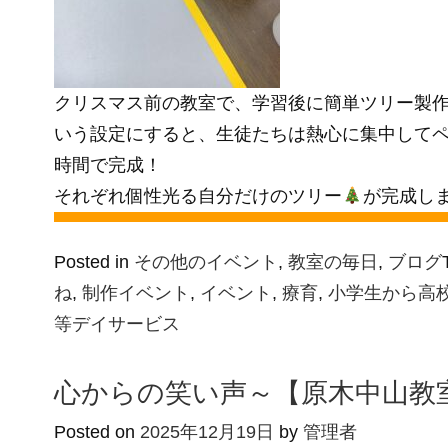
クリスマス前の教室で、学習後に簡単ツリー製
いう設定にすると、生徒たちは熱心に集中して
時間で完成！
それぞれ個性光る自分だけのツリー
が完成し
Posted in
その他のイベント
,
教室の毎日
,
ブログ
ね
,
制作イベント
,
イベント
,
療育
,
小学生から高
等デイサービス
心からの笑い声～【原木中山教
Posted on
2025年12月19日
by
管理者