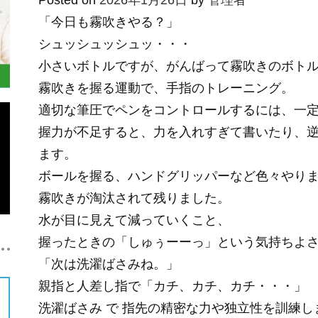
Posted on
2026年1月26日
by
管理者
「今日も霧吹きやる？」
シュッシュッシュッ・・・
小さいボトルですが、がんばって霧吹きのボトル
霧吹きを握る運動で、手指のトレーニング。
適切な筆圧でペンをコントロールするには、一
握力が不足すると、力を入れすぎて書いたり、
ます。
ボールを握る、ハンドグリッパーなど色々やり
霧吹きが淘汰されて残りました。
水が目に見えて減っていくこと、
握ったときの「しゅぅーーっ」という気持ちよ
「次は洗濯ばさみね。」
親指と人差し指で「カチ、カチ、カチ・・・」
洗濯ばさみ で 指先の精密な力や独立性を訓練し