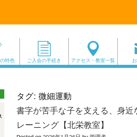
会の特色
ご入会の手続き
アクセス・教室一覧
タグ:
微細運動
書字が苦手な子を支える、身近
レーニング【北栄教室】