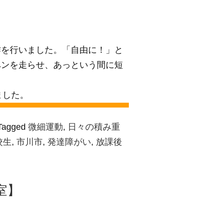
作を行いました。「自由に！」と
ペンを走らせ、あっという間に短
ました。
Tagged
微細運動
,
日々の積み重
校生
,
市川市
,
発達障がい
,
放課後
室】