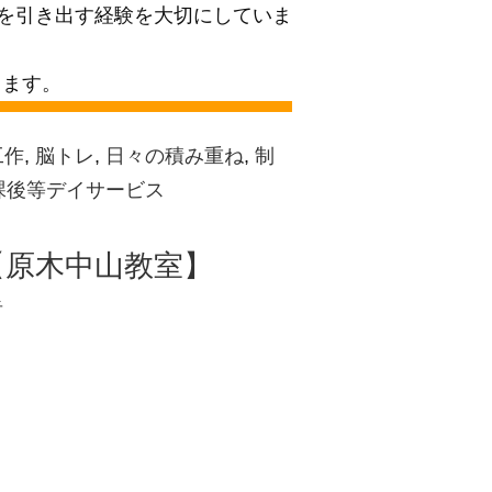
性を引き出す経験を大切にしていま
きます。
工作
,
脳トレ
,
日々の積み重ね
,
制
課後等デイサービス
【原木中山教室】
者