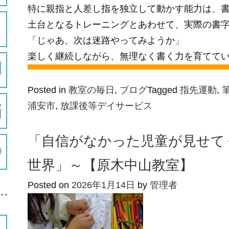
特に親指と人差し指を独立して動かす能力は、
土台となるトレーニングとあわせて、実際の書
「じゃあ、次は迷路やってみようか」
楽しく継続しながら、無理なく書く力を育てて
Posted in
教室の毎日
,
ブログ
Tagged
指先運動
,
浦安市
,
放課後等デイサービス
「自信がなかった児童が見せて
世界」～【原木中山教室】
Posted on
2026年1月14日
by
管理者