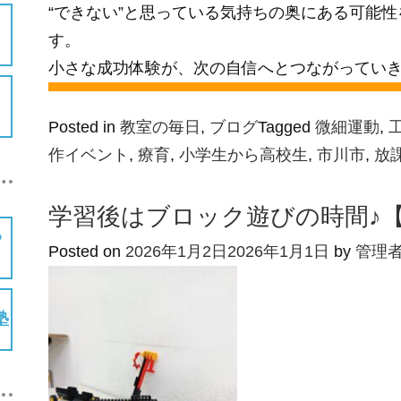
“できない”と思っている気持ちの奥にある可能
す。
小さな成功体験が、次の自信へとつながってい
Posted in
教室の毎日
,
ブログ
Tagged
微細運動
,
作イベント
,
療育
,
小学生から高校生
,
市川市
,
放
学習後はブロック遊びの時間♪
Posted on
2026年1月2日
2026年1月1日
by
管理
塾