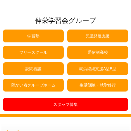
教
室
伸栄学習会グループ
「イ
ベ
学習塾
児童発達支援
ン
ト
フリースクール
通信制高校
会
議」
訪問看護
就労継続支援A型B型
（富
障がい者グループホーム
生活訓練・就労移行
士
見
教
スタッフ募集
室）