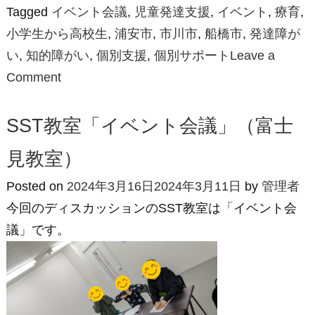
Tagged
イベント会議
,
児童発達支援
,
イベント
,
療育
,
小学生から高校生
,
浦安市
,
市川市
,
船橋市
,
発達障が
い
,
知的障がい
,
個別支援
,
個別サポート
Leave a
on
Comment
SST
教
SST教室「イベント会議」（富士
室
見教室）
「イ
ベ
Posted on
2024年3月16日
2024年3月11日
by
管理者
ン
今回のディスカッションのSST教室は「イベント会
ト
議」です。
会
議
２」