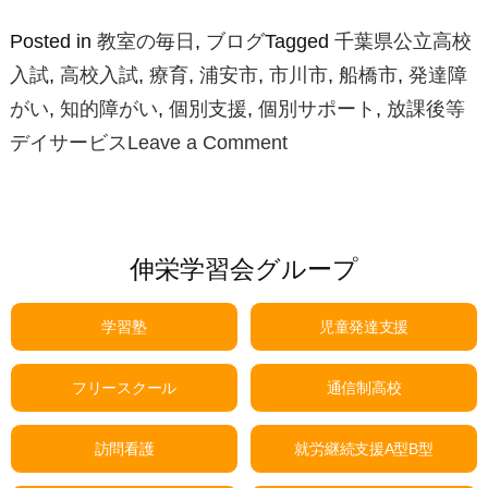
Posted in
教室の毎日
,
ブログ
Tagged
千葉県公立高校
入試
,
高校入試
,
療育
,
浦安市
,
市川市
,
船橋市
,
発達障
がい
,
知的障がい
,
個別支援
,
個別サポート
,
放課後等
on
デイサービス
Leave a Comment
受
験
生
伸栄学習会グループ
の
み
学習塾
児童発達支援
な
さ
フリースクール
通信制高校
ん、
お
訪問看護
就労継続支援A型B型
疲