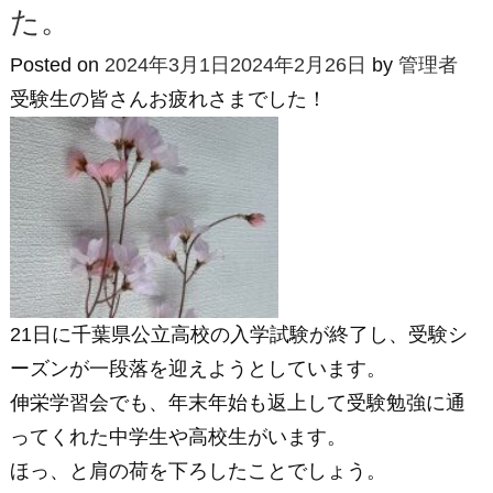
た。
（富
Posted on
2024年3月1日
2024年2月26日
by
管理者
士
受験生の皆さんお疲れさまでした！
見
教
室）
21日に千葉県公立高校の入学試験が終了し、受験シ
ーズンが一段落を迎えようとしています。
伸栄学習会でも、年末年始も返上して受験勉強に通
ってくれた中学生や高校生がいます。
ほっ、と肩の荷を下ろしたことでしょう。