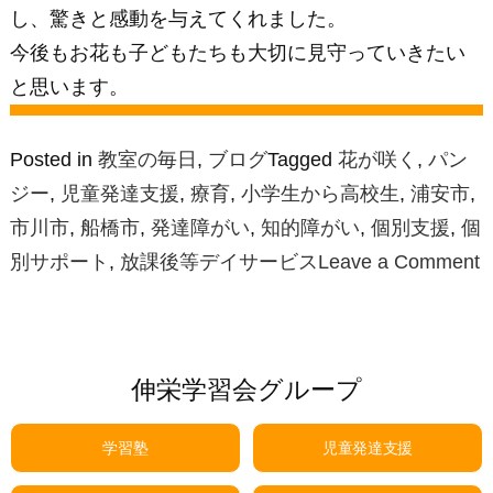
し、驚きと感動を与えてくれました。
今後もお花も子どもたちも大切に見守っていきたい
と思います。
Posted in
教室の毎日
,
ブログ
Tagged
花が咲く
,
パン
ジー
,
児童発達支援
,
療育
,
小学生から高校生
,
浦安市
,
市川市
,
船橋市
,
発達障がい
,
知的障がい
,
個別支援
,
個
o
別サポート
,
放課後等デイサービス
Leave a Comment
伸栄学習会グループ
○
学習塾
児童発達支援