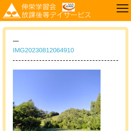
IMG20230812064910