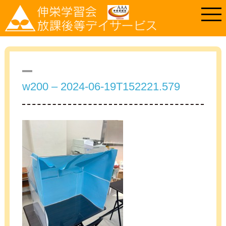
w200 – 2024-06-19T152221.579