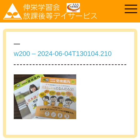
w200 – 2024-06-04T130104.210