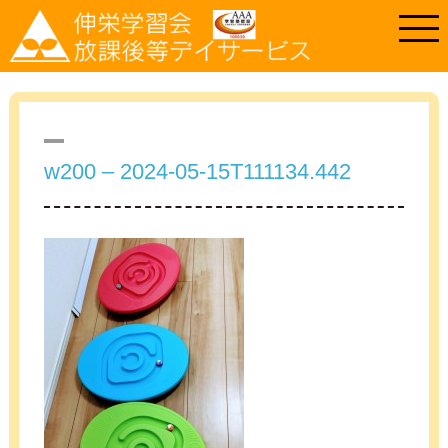
w200 – 2024-05-15T111134.442