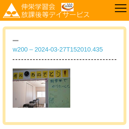
w200 – 2024-03-27T152010.435