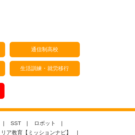
通信制高校
生活訓練・就労移行
SST
ロボット
ャリア教育【ミッションナビ】