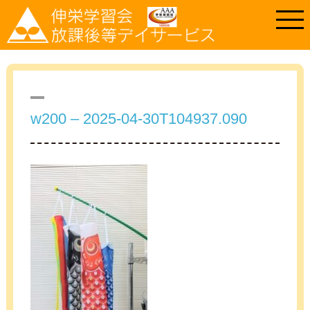
w200 – 2025-04-30T104937.090