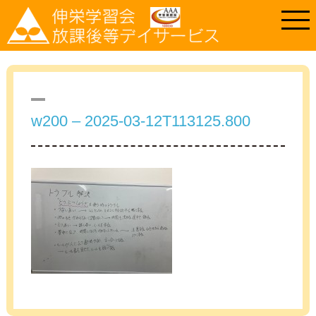
w200 – 2025-03-12T113125.800