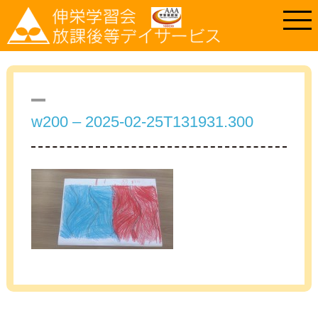
w200 – 2025-02-25T131931.300