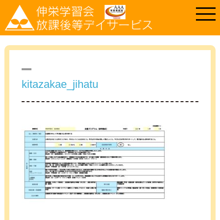
kitazakae_jihatu