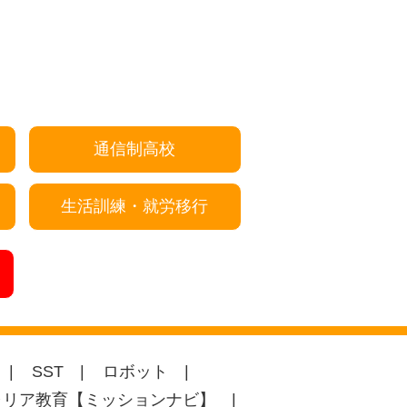
通信制高校
生活訓練・就労移行
SST
ロボット
ャリア教育【ミッションナビ】