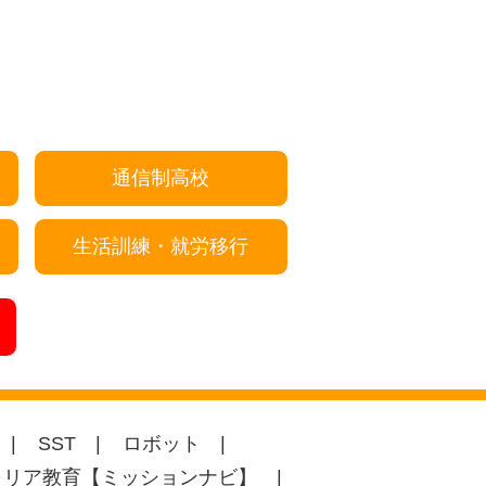
通信制高校
生活訓練・就労移行
SST
ロボット
ャリア教育【ミッションナビ】