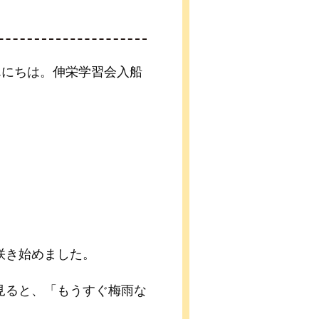
んにちは。伸栄学習会入船
咲き始めました。
見ると、「もうすぐ梅雨な
。