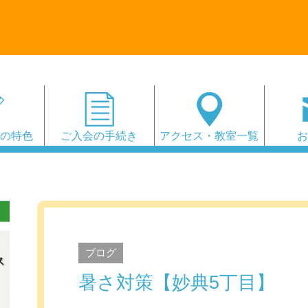
会の特色
ご入会の手続き
アクセス・教室一覧
ブログ
暑さ対策【妙典5丁目】