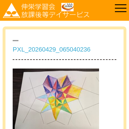
PXL_20260429_065040236