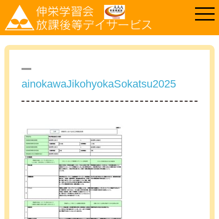
ainokawaJikohyokaSokatsu2025